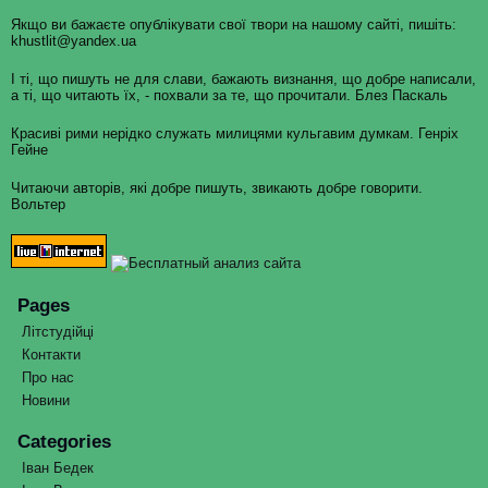
Якщо ви бажаєте опублікувати свої твори на нашому сайті, пишіть:
khustlit@yandex.ua
І ті, що пишуть не для слави, бажають визнання, що добре написали,
а ті, що читають їх, - похвали за те, що прочитали. Блез Паскаль
Красиві рими нерідко служать милицями кульгавим думкам. Генріх
Гейне
Читаючи авторів, які добре пишуть, звикають добре говорити.
Вольтер
Pages
Літстудійці
Контакти
Про нас
Новини
Categories
Іван Бедек