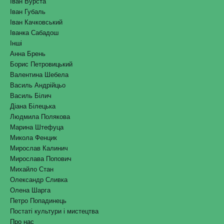
Іван Вурста
Іван Губаль
Іван Качковський
Іванка Сабадош
Інші
Анна Брень
Борис Петровицький
Валентина Шебела
Василь Андрійцьо
Василь Білич
Діана Білецька
Людмила Полякова
Марина Штефуца
Микола Фенцик
Мирослав Калинич
Мирослава Попович
Михайло Стан
Олександр Сливка
Олена Шарга
Петро Попадинець
Постаті культури і мистецтва
Про нас