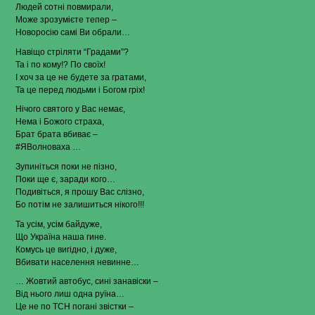
Людей сотні повмирали,
Може зрозумієте тепер –
Новоросію самі Ви обрали…
Навіщо стріляти “Градами”?
Та і по кому!? По своїх!
І хоч за це не будете за гратами,
Та це перед людьми і Богом гріх!
Нічого святого у Вас немає,
Нема і Божого страха,
Брат брата вбиває –
#ЯВолноваха …
Зупиніться поки не пізно,
Поки ще є, заради кого…
Подивіться, я прошу Вас слізно,
Бо потім не залишиться нікого!!!
Та усім, усім байдуже,
Що Україна наша гине.
Комусь це вигідно, і дуже,
Вбивати населення невинне…
… Жовтий автобус, сині занавіски –
Від нього лиш одна руїна…
Це не по ТСН погані звістки –