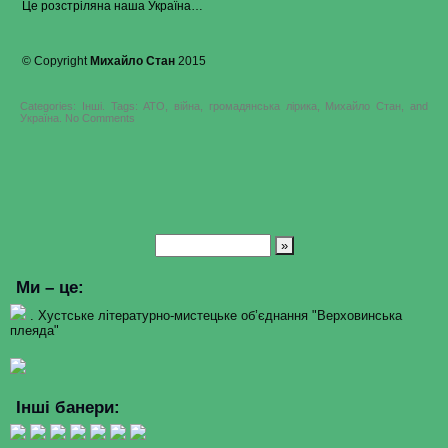
Це розстріляна наша Україна…
© Copyright
Михайло
Стан
2015
Categories:
Інші
.
Tags:
АТО
,
війна
,
громадянська лірика
,
Михайло Стан
, and
on
Україна
.
No Comments
Михайло
Стан
–
Я
–
Волноваха
Ми – це:
. Хустське літературно-мистецьке об’єднання "Верховинська
плеяда"
Інші банери: