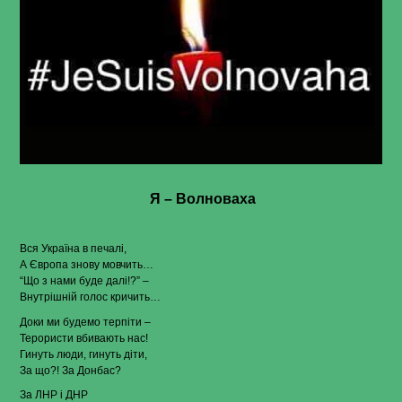
Я – Волноваха
Вся Україна в печалі,
А Європа знову мовчить…
“Що з нами буде далі!?” –
Внутрішній голос кричить…
Доки ми будемо терпіти –
Терористи вбивають нас!
Гинуть люди, гинуть діти,
За що?! За Донбас?
За ЛНР і ДНР