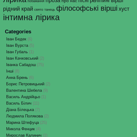
проза
релігійні вірші
пісні
про нас
побажання
філософські вірші
рідний край
хуст
свято
танець
інтимна лірика
Categories
Іван Бедек
(6)
Іван Вурста
(5)
Іван Губаль
(1)
Іван Качковський
(2)
Іванка Сабадош
(75)
Інші
(8)
Анна Брень
(6)
Борис Петровицький
(2)
Валентина Шебела
(9)
Василь Андрійцьо
(1)
Василь Білич
(11)
Діана Білецька
(7)
Людмила Полякова
(2)
Марина Штефуца
(25)
Микола Фенцик
(4)
Мирослав Калинич
(1)