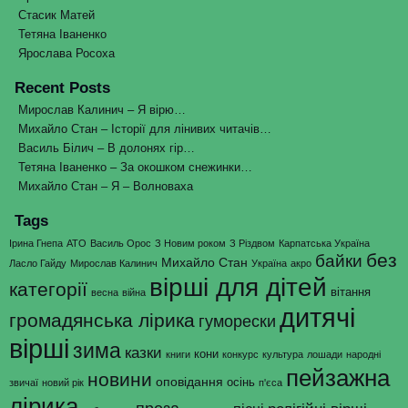
Стасик Матей
Тетяна Іваненко
Ярослава Росоха
Recent Posts
Мирослав Калинич – Я вірю…
Михайло Стан – Історії для лінивих читачів…
Василь Білич – В долонях гір…
Тетяна Іваненко – За окошком снежинки…
Михайло Стан – Я – Волноваха
Tags
Ірина Гнепа
АТО
Василь Орос
З Новим роком
З Різдвом
Карпатська Україна
без
байки
Михайло Стан
Ласло Гайду
Мирослав Калинич
Україна
акро
вірші для дітей
категорії
вітання
весна
війна
дитячі
громадянська лірика
гуморески
вірші
зима
казки
кони
книги
конкурс
культура
лошади
народні
пейзажна
новини
оповідання
осінь
звичаї
новий рік
п'єса
лірика