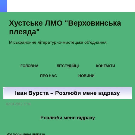
Хустське ЛМО "Верховинська
плеяда"
Міськрайонне літературно-мистецьке об’єднання
ГОЛОВНА
ЛІТСТУДІЙЦІ
КОНТАКТИ
ПРО НАС
НОВИНИ
Іван Вурста – Розлюби мене відразу
02.04.2012 17:46
Розлюби мене відразу
Розлюби мене відразу