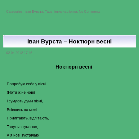
on
Categories:
Іван Вурста
.
Tags:
інтимна лірика
.
No Comments
Іван
Вурста
–
Розлюби
мене
відразу
Іван Вурста – Ноктюрн весні
02.04.2012 17:45
Ноктюрн весні
Попробую себе у пісні
(Ноти ж не нові)
І сумують думи пізні,
Всівшись на межі.
Прилітають, відлітають,
Тануть в туманах,
А я нові зустрічаю