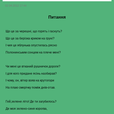
02.04.2012 17:44
Питання
Що це за черешні, що горять і гаснуть?
Що це за берізка криком на груні?
І чия це яблунька опустилась рясно
Полонинським сонцем на плече мені?
Чи мені це втканий рушничок дороги?
І для кого придане ясінь назбирав?
І чому, он, вітер взяв на крутогори
На плаю смерічку поміж днів-отав.
Гей,зелене літо! Де ти загубилось?
Де моя зелено-синя корогва,