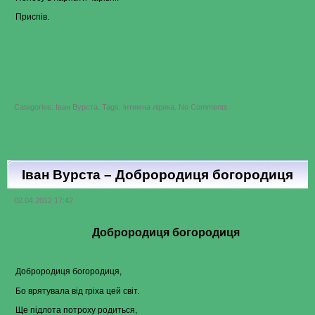
Приспів.
on
Categories:
Іван Вурста
.
Tags:
інтимна лірика
.
No Comments
Іван
Вурста
–
Ти
повір
Іван Вурста – Доброродиця богородиця
02.04.2012 17:42
Доброродиця богородиця
Доброродиця богородиця,
Бо врятувала від гріха цей світ.
Ще підлота потроху родиться,