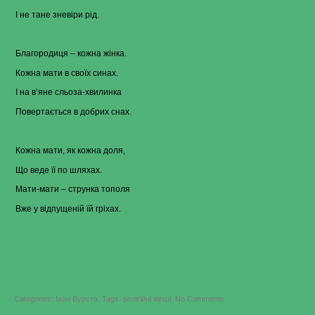
І не тане зневіри рід.
Благородиця – кожна жінка.
Кожна мати в своїх синах.
І на в’яне сльоза-хвилинка
Повертається в добрих снах.
Кожна мати, як кожна доля,
Що веде її по шляхах.
Мати-мати – струнка тополя
Вже у відпущеній їй гріхах.
on
Categories:
Іван Вурста
.
Tags:
релігійні вірші
.
No Comments
Іван
Вурста