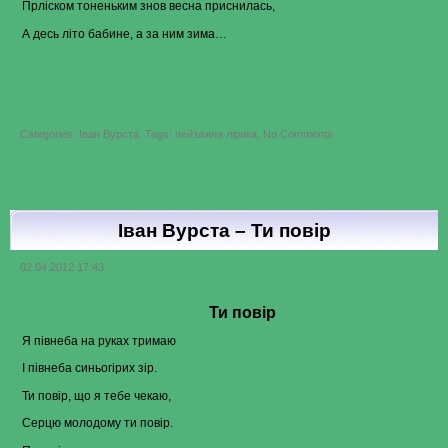
Прліском тоненьким знов весна приснилась,
А десь літо бабине, а за ним зима…
on
Categories:
Іван Вурста
.
Tags:
пейзажна лірика
.
No Comments
Іван
Вурста
–
Питання
Іван Вурста – Ти повір
02.04.2012 17:43
Ти повір
Я півнеба на руках тримаю
І півнеба синьогірих зір.
Ти повір, що я тебе чекаю,
Серцю молодому ти повір.