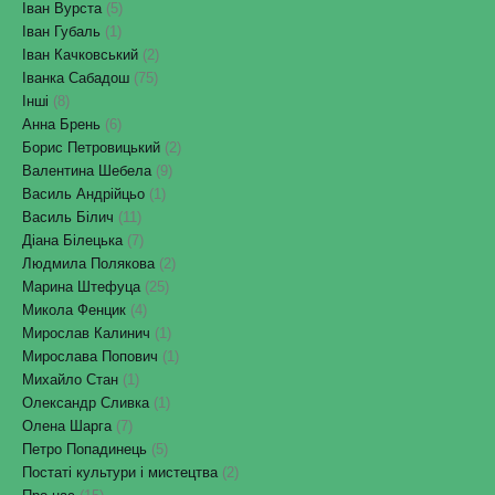
Іван Вурста
(5)
Іван Губаль
(1)
Іван Качковський
(2)
Іванка Сабадош
(75)
Інші
(8)
Анна Брень
(6)
Борис Петровицький
(2)
Валентина Шебела
(9)
Василь Андрійцьо
(1)
Василь Білич
(11)
Діана Білецька
(7)
Людмила Полякова
(2)
Марина Штефуца
(25)
Микола Фенцик
(4)
Мирослав Калинич
(1)
Мирослава Попович
(1)
Михайло Стан
(1)
Олександр Сливка
(1)
Олена Шарга
(7)
Петро Попадинець
(5)
Постаті культури і мистецтва
(2)