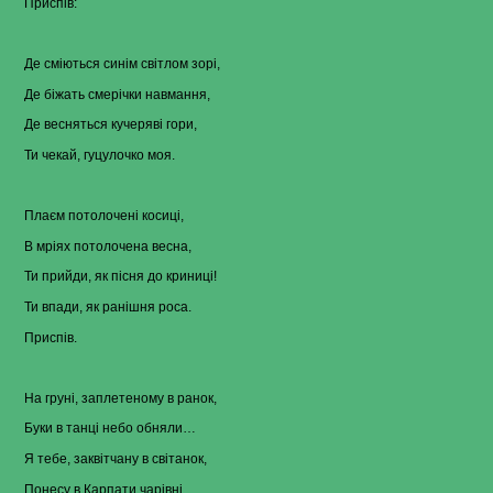
Приспів:
Де сміються синім світлом зорі,
Де біжать смерічки навмання,
Де весняться кучеряві гори,
Ти чекай, гуцулочко моя.
Плаєм потолочені косиці,
В мріях потолочена весна,
Ти прийди, як пісня до криниці!
Ти впади, як ранішня роса.
Приспів.
На груні, заплетеному в ранок,
Буки в танці небо обняли…
Я тебе, заквітчану в світанок,
Понесу в Карпати чарівні.