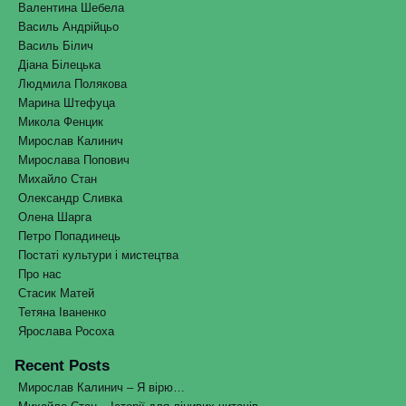
Валентина Шебела
Василь Андрійцьо
Василь Білич
Діана Білецька
Людмила Полякова
Марина Штефуца
Микола Фенцик
Мирослав Калинич
Мирослава Попович
Михайло Стан
Олександр Сливка
Олена Шарга
Петро Попадинець
Постаті культури і мистецтва
Про нас
Стасик Матей
Тетяна Іваненко
Ярослава Росоха
Recent Posts
Мирослав Калинич – Я вірю…