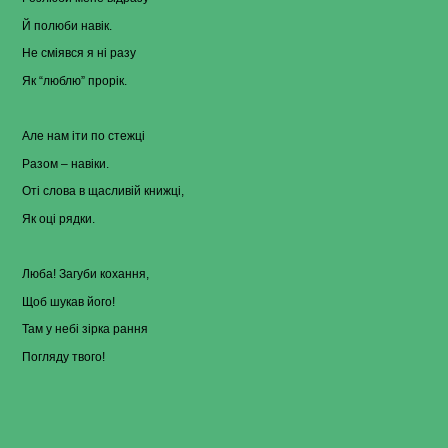
Й полюби навік.
Не сміявся я ні разу
Як “люблю” прорік.
Але нам іти по стежці
Разом – навіки.
Оті слова в щасливій книжці,
Як оці рядки.
Люба! Загуби кохання,
Щоб шукав його!
Там у небі зірка рання
Погляду твого!