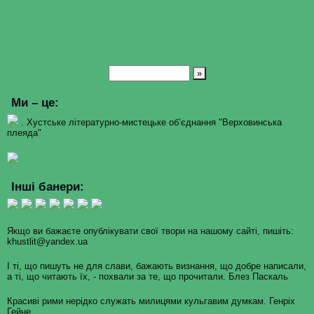
–
Доброродиця
богородиця
Ми – це:
. Хустське літературно-мистецьке об’єднання "Верховинська
плеяда"
Інші банери:
Якщо ви бажаєте опублікувати свої твори на нашому сайті, пишіть:
khustlit@yandex.ua
І ті, що пишуть не для слави, бажають визнання, що добре написали,
а ті, що читають їх, - похвали за те, що прочитали. Блез Паскаль
Красиві рими нерідко служать милицями кульгавим думкам. Генріх
Гейне