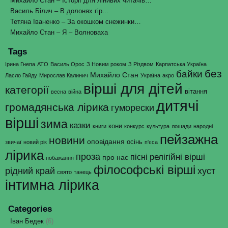
Михайло Стан – Історії для лінивих читачів…
Василь Білич – В долонях гір…
Тетяна Іваненко – За окошком снежинки…
Михайло Стан – Я – Волноваха
Tags
Ірина Гнепа
АТО
Василь Орос
З Новим роком
З Різдвом
Карпатська Україна
без
байки
Михайло Стан
Ласло Гайду
Мирослав Калинич
Україна
акро
вірші для дітей
категорії
вітання
весна
війна
дитячі
громадянська лірика
гуморески
вірші
зима
казки
кони
книги
конкурс
культура
лошади
народні
пейзажна
новини
оповідання
осінь
звичаї
новий рік
п'єса
лірика
проза
релігійні вірші
пісні
про нас
побажання
філософські вірші
рідний край
хуст
свято
танець
інтимна лірика
Categories
Іван Бедек
(6)