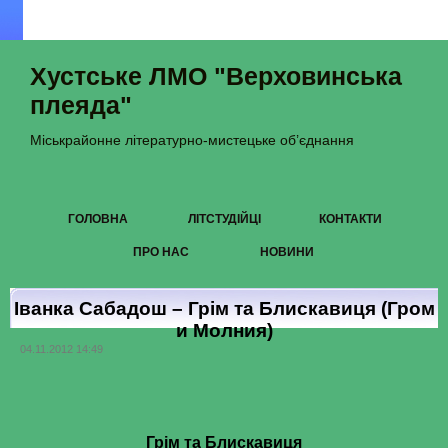
Хустське ЛМО "Верховинська
плеяда"
Міськрайонне літературно-мистецьке об’єднання
ГОЛОВНА
ЛІТСТУДІЙЦІ
КОНТАКТИ
ПРО НАС
НОВИНИ
Іванка Сабадош – Грім та Блискавиця (Гром
и Молния)
04.11.2012 14:49
Грім та Блискавиця