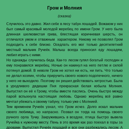
Гром и Молния
(сказка)
Случилось это давно. Жил себе в лесу табун лошадей. Вожаком у них
был самый красивый молодой жеребец по имени Гром. У него была
длинная шелковистая грива, блестящая коричневая шерсть, он
отличался умом и отважным характером. Никому не позволял Гром
подходить к себе близко. Оседлать его мог только десятилетний
местный мальчик Ручеёк. Малыш всегда приносил еду лошадям,
любил играть с ними.
Но однажды случилась беда. Как-то лесом гулял богатый господин и
ему понравился жеребец. Ночью он накинул на него петлю и силой
потянул домой. В неволе Гром не хотел ни есть, ни пить. Что только
не делал хозяин, чтобы приручить своего нового подопечного, ничего
у него не выходило. Поэтому он решил действовать хитростью. Была
в уродливого дядюшки Пня прекрасная белая кобыла Молния.
Выпустил он её к Грому, чтобы вместе паслись. Очень быстро между
парой вспыхнула настоящая любовь. Однако жеребец всё равно
мечтал убежать к своему табуну, только уже с Молнией.
Тем временем Ручеёк узнал, что Гром исчез. Долго искал мальчик
своего любимца, но напрасно. Позвал он тогда на помощь своего
ручного орла Тучку. Закружившись в воздухе, птица быстро вывела
Ручейка к нужному месту. Пень в это время как раз поехал в горы за
дровами. Выпустил Ручеёк лошадей и все они разбежались лесом. А