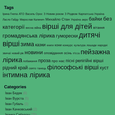
Tags
Ірина Гнепа
АТО
Василь Орос
З Новим роком
З Різдвом
Карпатська Україна
без
байки
Михайло Стан
Ласло Гайду
Мирослав Калинич
Україна
акро
вірші для дітей
категорії
вітання
весна
війна
дитячі
громадянська лірика
гуморески
вірші
зима
казки
кони
книги
конкурс
культура
лошади
народні
пейзажна
новини
оповідання
осінь
звичаї
новий рік
п'єса
лірика
проза
релігійні вірші
пісні
про нас
побажання
філософські вірші
рідний край
хуст
свято
танець
інтимна лірика
Categories
Іван Бедек
(6)
Іван Вурста
(5)
Іван Губаль
(1)
Іван Качковський
(2)
Іванка Сабадош
(75)