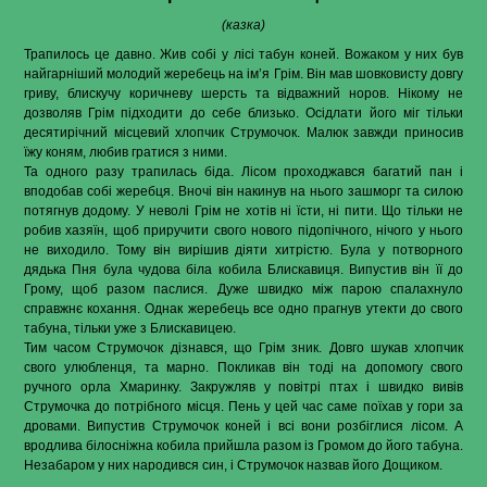
(казка)
Трапилось це давно. Жив собі у лісі табун коней. Вожаком у них був
найгарніший молодий жеребець на ім’я Грім. Він мав шовковисту довгу
гриву, блискучу коричневу шерсть та відважний норов. Нікому не
дозволяв Грім підходити до себе близько. Осідлати його міг тільки
десятирічний місцевий хлопчик Струмочок. Малюк завжди приносив
їжу коням, любив гратися з ними.
Та одного разу трапилась біда. Лісом проходжався багатий пан і
вподобав собі жеребця. Вночі він накинув на нього зашморг та силою
потягнув додому. У неволі Грім не хотів ні їсти, ні пити. Що тільки не
робив хазяїн, щоб приручити свого нового підопічного, нічого у нього
не виходило. Тому він вирішив діяти хитрістю. Була у потворного
дядька Пня була чудова біла кобила Блискавиця. Випустив він її до
Грому, щоб разом паслися. Дуже швидко між парою спалахнуло
справжнє кохання. Однак жеребець все одно прагнув утекти до свого
табуна, тільки уже з Блискавицею.
Тим часом Струмочок дізнався, що Грім зник. Довго шукав хлопчик
свого улюбленця, та марно. Покликав він тоді на допомогу свого
ручного орла Хмаринку. Закружляв у повітрі птах і швидко вивів
Струмочка до потрібного місця. Пень у цей час саме поїхав у гори за
дровами. Випустив Струмочок коней і всі вони розбіглися лісом. А
вродлива білосніжна кобила прийшла разом із Громом до його табуна.
Незабаром у них народився син, і Струмочок назвав його Дощиком.