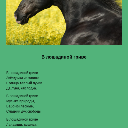
В лошадиной гриве
В лошадиной гриве
Звёздочки из хлопка,
Солнца тёплый лучик
Да луна, как лодка.
В лошадиной гриве
Музыка природы,
Бабочки лесные,
Сладкий дух свободы.
В лошадиной гриве
Ландыши, душица,