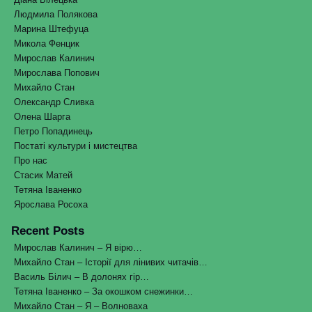
Людмила Полякова
Марина Штефуца
Микола Фенцик
Мирослав Калинич
Мирослава Попович
Михайло Стан
Олександр Сливка
Олена Шарга
Петро Попадинець
Постаті культури і мистецтва
Про нас
Стасик Матей
Тетяна Іваненко
Ярослава Росоха
Recent Posts
Мирослав Калинич – Я вірю…
Михайло Стан – Історії для лінивих читачів…
Василь Білич – В долонях гір…
Тетяна Іваненко – За окошком снежинки…
Михайло Стан – Я – Волноваха