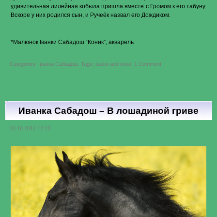
удивительная лилейная кобыла пришла вместе с Громом к его табуну.
Вскоре у них родился сын, и Ручеёк назвал его Дождиком.
*Малюнок Іванки Сабадош “Коник”, акварель
on
Categories:
Іванка Сабадош
.
Tags:
казки
and
кони
.
1 Comment
Іванка
Сабадош
–
Грім
та
Блискавиця
(Гром
Иванка Сабадош – В лошадиной гриве
и
Молния)
31.10.2012 12:23