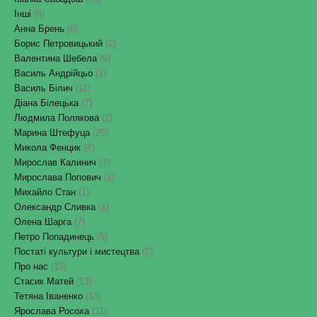
Інші
(8)
Анна Брень
(6)
Борис Петровицький
(2)
Валентина Шебела
(9)
Василь Андрійцьо
(1)
Василь Білич
(11)
Діана Білецька
(7)
Людмила Полякова
(2)
Марина Штефуца
(25)
Микола Фенцик
(4)
Мирослав Калинич
(1)
Мирослава Попович
(1)
Михайло Стан
(1)
Олександр Сливка
(1)
Олена Шарга
(7)
Петро Попадинець
(5)
Постаті культури і мистецтва
(2)
Про нас
(15)
Стасик Матей
(13)
Тетяна Іваненко
(13)
Ярослава Росоха
(11)