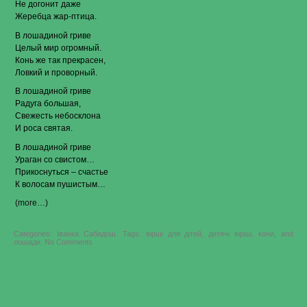
Не догонит даже
Жеребца жар-птица.
В лошадиной гриве
Целый мир огромный.
Конь же так прекрасен,
Ловкий и проворный.
В лошадиной гриве
Радуга большая,
Свежесть небосклона
И роса святая.
В лошадиной гриве
Ураган со свистом…
Прикоснуться – счастье
К волосам пушистым…
(more…)
Categories:
Іванка Сабадош
.
Tags:
вірші для дітей
,
дитячі вірші
,
кони
, and
on
лошади
.
No Comments
Иванка
Сабадош
–
В
лошадиной
гриве