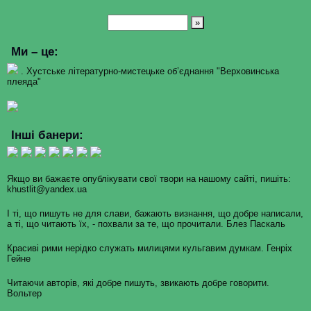
Ми – це:
. Хустське літературно-мистецьке об’єднання "Верховинська
плеяда"
Інші банери:
Якщо ви бажаєте опублікувати свої твори на нашому сайті, пишіть:
khustlit@yandex.ua
І ті, що пишуть не для слави, бажають визнання, що добре написали,
а ті, що читають їх, - похвали за те, що прочитали. Блез Паскаль
Красиві рими нерідко служать милицями кульгавим думкам. Генріх
Гейне
Читаючи авторів, які добре пишуть, звикають добре говорити.
Вольтер