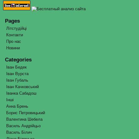
Pages
Літстудійці
Контакти
Про нас
Новини
Categories
Іван Бедек
Іван Вурста
Іван Губаль
Іван Качковський
Іванка Сабадош
Інші
Анна Брень
Борис Петровицький
Валентина Шебела
Василь Андрійцьо
Василь Білич
Діана Білецька