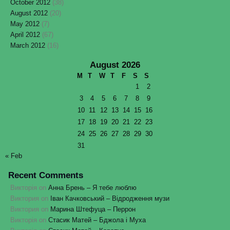
October 2012
(38)
August 2012
(20)
May 2012
(7)
April 2012
(67)
March 2012
(16)
August 2026
M
T
W
T
F
S
S
1
2
3
4
5
6
7
8
9
10
11
12
13
14
15
16
17
18
19
20
21
22
23
24
25
26
27
28
29
30
31
« Feb
Recent Comments
Викторія
on
Анна Брень – Я тебе люблю
Виктория
on
Іван Качковський – Відродження музи
Виктория
on
Марина Штефуца – Перрон
Викторія
on
Стасик Матей – Бджола і Муха