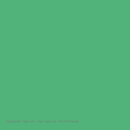
on
Categories:
Про нас
.
Tags:
про нас
.
No Comments
Зліт
творчої