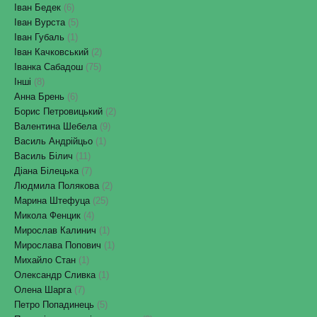
Іван Бедек
(6)
Іван Вурста
(5)
Іван Губаль
(1)
Іван Качковський
(2)
Іванка Сабадош
(75)
Інші
(8)
Анна Брень
(6)
Борис Петровицький
(2)
Валентина Шебела
(9)
Василь Андрійцьо
(1)
Василь Білич
(11)
Діана Білецька
(7)
Людмила Полякова
(2)
Марина Штефуца
(25)
Микола Фенцик
(4)
Мирослав Калинич
(1)
Мирослава Попович
(1)
Михайло Стан
(1)
Олександр Сливка
(1)
Олена Шарга
(7)
Петро Попадинець
(5)