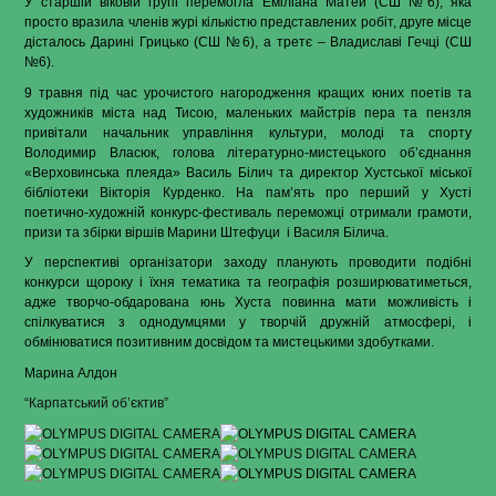
У старшій віковій групі перемогла Еміліана Матей (СШ №6), яка
просто вразила членів журі кількістю представлених робіт, друге місце
дісталось Дарині Грицько (СШ №6), а третє – Владиславі Гечці (СШ
№6).
9 травня під час урочистого нагородження кращих юних поетів та
художників міста над Тисою, маленьких майстрів пера та пензля
привітали начальник управління культури, молоді та спорту
Володимир Власюк, голова літературно-мистецького об’єднання
«Верховинська плеяда» Василь Білич та директор Хустської міської
бібліотеки Вікторія Курденко. На пам’ять про перший у Хусті
поетично-художній конкурс-фестиваль переможці отримали грамоти,
призи та збірки віршів Марини Штефуци
і Василя Білича.
У перспективі організатори заходу планують проводити подібні
конкурси щороку і їхня тематика та географія розширюватиметься,
адже творчо-обдарована юнь Хуста повинна мати можливість і
спілкуватися з однодумцями у творчій дружній атмосфері, і
обмінюватися позитивним досвідом та мистецькими здобутками.
Марина Алдон
“Карпатський об’єктив”