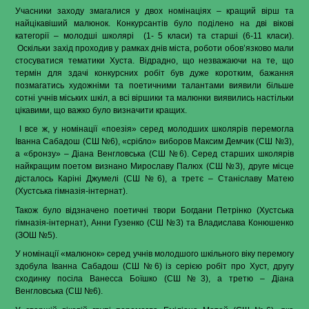
Учасники заходу змагалися у двох номінаціях – кращий вірш та
найцікавіший малюнок. Конкурсантів було поділено на дві вікові
категорії – молодші школярі
(1- 5 класи) та старші (6-11 класи).
Оскільки захід проходив у рамках днів міста, роботи обов’язково мали
стосуватися тематики Хуста. Відрадно, що незважаючи на те, що
термін для здачі конкурсних робіт був дуже коротким, бажання
позмагатись художніми та поетичними талантами виявили більше
сотні учнів міських шкіл, а всі віршики та малюнки виявились настільки
цікавими, що важко було визначити кращих.
І все ж, у номінації «поезія» серед молодших школярів перемогла
Іванна Сабадош (СШ №6), «срібло» виборов Максим Демчик (СШ №3),
а «бронзу» – Діана Венгловська (СШ №6). Серед старших школярів
найкращим поетом визнано Мирославу Палюх (СШ №3), друге місце
дісталось Каріні Джумелі (СШ №6), а третє – Станіславу Матею
(Хустська гімназія-інтернат).
Також було відзначено поетичні твори Богдани Петрінко (Хустська
гімназія-інтернат), Анни Гузенко (СШ №3) та Владислава Конюшенко
(ЗОШ №5).
У номінації «малюнок» серед учнів молодшого шкільного віку перемогу
здобула Іванна Сабадош (СШ №6) із серією робіт про Хуст, другу
сходинку посіла Ванесса Боїшко (СШ №3), а третю – Діана
Венгловська (СШ №6).