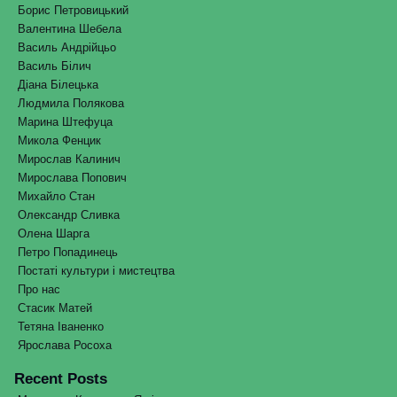
Борис Петровицький
Валентина Шебела
Василь Андрійцьо
Василь Білич
Діана Білецька
Людмила Полякова
Марина Штефуца
Микола Фенцик
Мирослав Калинич
Мирослава Попович
Михайло Стан
Олександр Сливка
Олена Шарга
Петро Попадинець
Постаті культури і мистецтва
Про нас
Стасик Матей
Тетяна Іваненко
Ярослава Росоха
Recent Posts