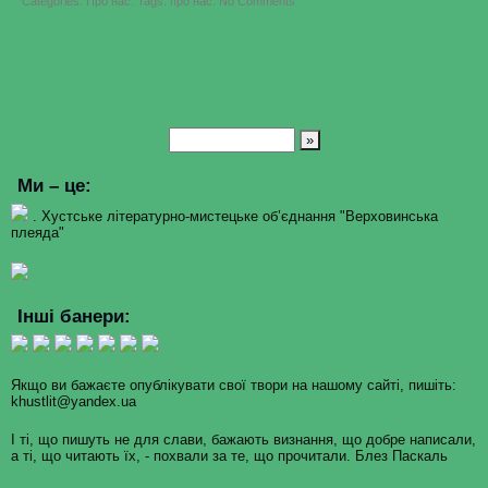
Categories:
Про нас
.
Tags:
про нас
.
No Comments
У
нас
нове
ім’я
Ми – це:
. Хустське літературно-мистецьке об’єднання "Верховинська
плеяда"
Інші банери:
Якщо ви бажаєте опублікувати свої твори на нашому сайті, пишіть:
khustlit@yandex.ua
І ті, що пишуть не для слави, бажають визнання, що добре написали,
а ті, що читають їх, - похвали за те, що прочитали. Блез Паскаль