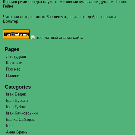
Красиві рими нерідко служать милицями кульгавим думкам. Генріх
Гейне
Читаючи авторів, які добре пишуть, звикають добре говорити.
Вольтер
Pages
Літстудійці
Контакти
Про нас
Новини
Categories
Іван Бедек
Іван Вурста
Іван Губаль
Іван Качковський
Іванка Сабадош
Інші
Анна Брень