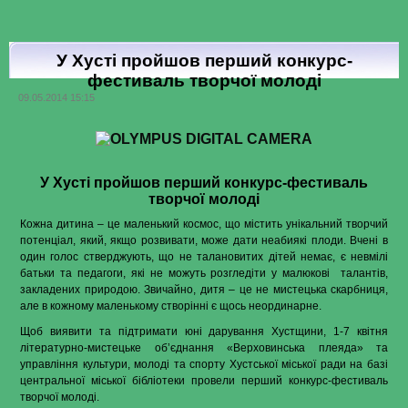
молоді
Хуста
У Хусті пройшов перший конкурс-
фестиваль творчої молоді
09.05.2014 15:15
У Хусті пройшов перший конкурс-фестиваль
творчої молоді
Кожна дитина – це маленький космос, що містить унікальний творчий
потенціал, який, якщо розвивати, може дати неабиякі плоди. Вчені в
один голос стверджують, що не талановитих дітей немає, є невмілі
батьки та педагоги, які не можуть розгледіти у малюкові
талантів,
закладених природою. Звичайно, дитя – це не мистецька скарбниця,
але в кожному маленькому створінні є щось неординарне.
Щоб виявити та підтримати юні дарування Хустщини, 1-7 квітня
літературно-мистецьке об’єднання «Верховинська плеяда» та
управління культури, молоді та спорту Хустської міської ради на базі
центральної міської бібліотеки провели перший конкурс-фестиваль
творчої молоді.