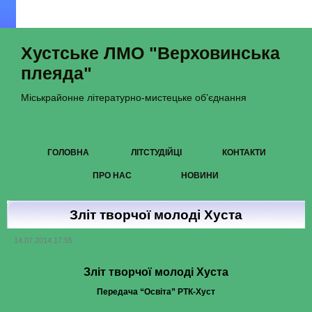
Хустське ЛМО "Верховинська
плеяда"
Міськрайонне літературно-мистецьке об’єднання
ГОЛОВНА
ЛІТСТУДІЙЦІ
КОНТАКТИ
ПРО НАС
НОВИНИ
Зліт творчої молоді Хуста
14.07.2014 17:55
Зліт творчої молоді Хуста
Передача “Освіта” РТК-Хуст