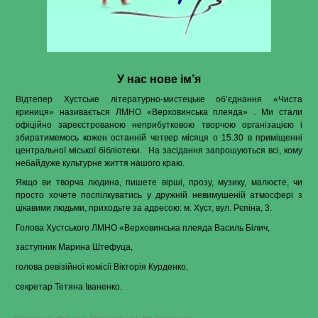
У нас нове ім
’
я
Відтепер Хустське літературно-мистецьке об’єднання «Чиста
криниця» називається ЛМНО «Верховинська плеяда» . Ми стали
офіційно зареєстрованою неприбутковою творчою організацією і
збиратимемось кожен останній четвер місяця о 15.30 в приміщенні
центральної міської бібліотеки.
На засідання запрошуються всі, кому
небайдуже культурне життя нашого краю.
Якщо ви творча людина, пишете вірші, прозу, музику, малюєте, чи
просто хочете поспілкуватись у дружній невимушеній атмосфері з
цікавими людьми, приходьте за адресою: м. Хуст, вул. Рєпіна, 3.
Голова Хустського ЛМНО «Верховинська плеяда Василь Білич,
заступник Марина Штефуца,
голова ревізійної комісії Вікторія Курденко,
секретар Тетяна Іваненко.
on