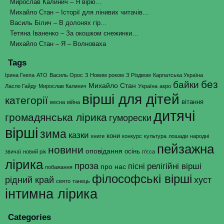
Мирослав Калинич – Я вірю…
Михайло Стан – Історії для лінивих читачів…
Василь Білич – В долонях гір…
Тетяна Іваненко – За окошком снежинки…
Михайло Стан – Я – Волноваха
Tags
Ірина Гнепа
АТО
Василь Орос
З Новим роком
З Різдвом
Карпатська Україна
без
байки
Михайло Стан
Ласло Гайду
Мирослав Калинич
Україна
акро
вірші для дітей
категорії
вітання
весна
війна
дитячі
громадянська лірика
гуморески
вірші
зима
казки
кони
книги
конкурс
культура
лошади
народні
пейзажна
новини
оповідання
осінь
звичаї
новий рік
п'єса
лірика
проза
релігійні вірші
пісні
про нас
побажання
філософські вірші
рідний край
хуст
свято
танець
інтимна лірика
Categories