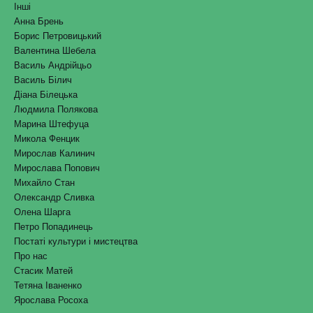
Інші
Анна Брень
Борис Петровицький
Валентина Шебела
Василь Андрійцьо
Василь Білич
Діана Білецька
Людмила Полякова
Марина Штефуца
Микола Фенцик
Мирослав Калинич
Мирослава Попович
Михайло Стан
Олександр Сливка
Олена Шарга
Петро Попадинець
Постаті культури і мистецтва
Про нас
Стасик Матей
Тетяна Іваненко
Ярослава Росоха