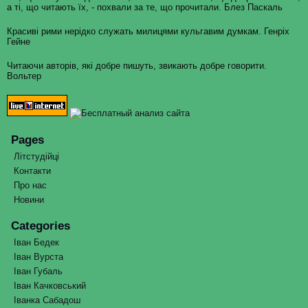
а ті, що читають їх, - похвали за те, що прочитали. Блез Паскаль
Красиві рими нерідко служать милицями кульгавим думкам. Генріх
Гейне
Читаючи авторів, які добре пишуть, звикають добре говорити.
Вольтер
Pages
Літстудійці
Контакти
Про нас
Новини
Categories
Іван Бедек
Іван Вурста
Іван Губаль
Іван Качковський
Іванка Сабадош