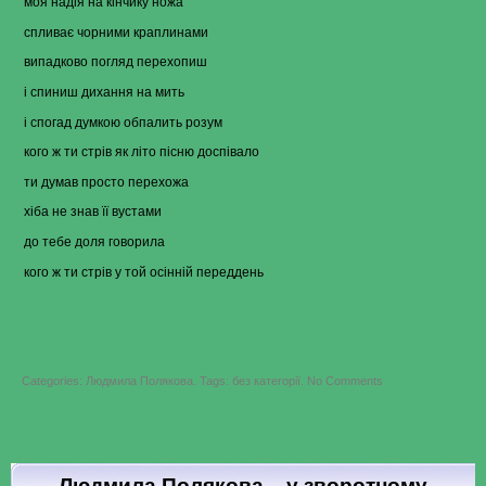
моя надія на кінчику ножа
спливає чорними краплинами
випадково погляд перехопиш
і спиниш дихання на мить
і спогад думкою обпалить розум
кого ж ти стрів як літо пісню доспівало
ти думав просто перехожа
хіба не знав її вустами
до тебе доля говорила
кого ж ти стрів у той осінній переддень
on
Categories:
Людмила Полякова
.
Tags:
без категорії
.
No Comments
Людмила
Полякова
–
моя
надія
на
кінчику
Людмила Полякова – у зворотному
ножа