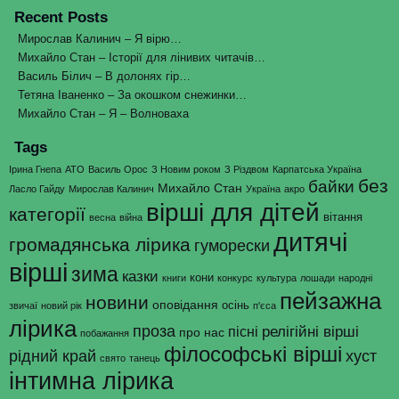
Recent Posts
Мирослав Калинич – Я вірю…
Михайло Стан – Історії для лінивих читачів…
Василь Білич – В долонях гір…
Тетяна Іваненко – За окошком снежинки…
Михайло Стан – Я – Волноваха
Tags
Ірина Гнепа
АТО
Василь Орос
З Новим роком
З Різдвом
Карпатська Україна
без
байки
Михайло Стан
Ласло Гайду
Мирослав Калинич
Україна
акро
вірші для дітей
категорії
вітання
весна
війна
дитячі
громадянська лірика
гуморески
вірші
зима
казки
кони
книги
конкурс
культура
лошади
народні
пейзажна
новини
оповідання
осінь
звичаї
новий рік
п'єса
лірика
проза
релігійні вірші
пісні
про нас
побажання
філософські вірші
рідний край
хуст
свято
танець
інтимна лірика