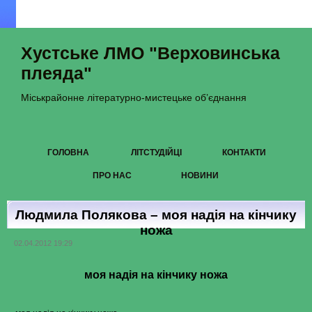
Хустське ЛМО "Верховинська
плеяда"
Міськрайонне літературно-мистецьке об’єднання
ГОЛОВНА
ЛІТСТУДІЙЦІ
КОНТАКТИ
ПРО НАС
НОВИНИ
Людмила Полякова – моя надія на кінчику
ножа
02.04.2012 19:29
моя надія на кінчику ножа