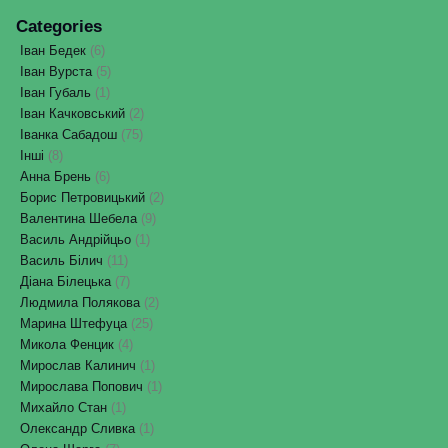
Categories
Іван Бедек
(6)
Іван Вурста
(5)
Іван Губаль
(1)
Іван Качковський
(2)
Іванка Сабадош
(75)
Інші
(8)
Анна Брень
(6)
Борис Петровицький
(2)
Валентина Шебела
(9)
Василь Андрійцьо
(1)
Василь Білич
(11)
Діана Білецька
(7)
Людмила Полякова
(2)
Марина Штефуца
(25)
Микола Фенцик
(4)
Мирослав Калинич
(1)
Мирослава Попович
(1)
Михайло Стан
(1)
Олександр Сливка
(1)