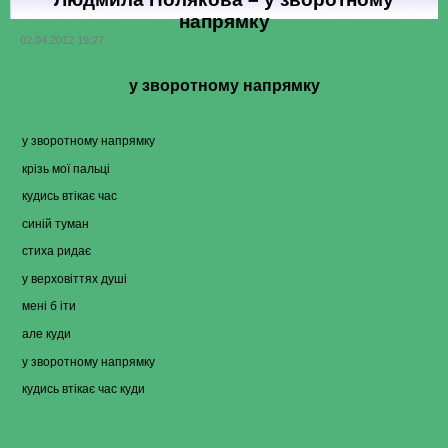
напрямку
02.04.2012 19:27
у зворотному напрямку
у зворотному напрямку
крізь мої пальці
кудись втікає час
синій туман
стиха ридає
у верховіттях душі
мені б іти
але куди
у зворотному напрямку
кудись втікає час куди