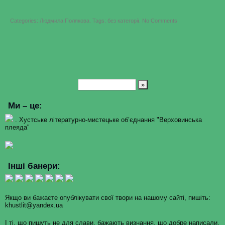
on
Categories:
Людмила Полякова
.
Tags:
без категорії
.
No Comments
Людмила
Полякова
–
у
зворотному
напрямку
Ми – це:
. Хустське літературно-мистецьке об’єднання "Верховинська
плеяда"
Інші банери:
Якщо ви бажаєте опублікувати свої твори на нашому сайті, пишіть:
khustlit@yandex.ua
І ті, що пишуть не для слави, бажають визнання, що добре написали,