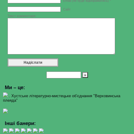
Email (не буде відображатись) *
Сайт
Текст комментаря:
Ми – це:
. Хустське літературно-мистецьке об’єднання "Верховинська
плеяда"
Інші банери: