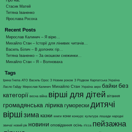
Про нас
Стасик Матей
Тетяна Іваненко
Ярослава Росоха
Recent Posts
Мирослав Калинич – Я вірю…
Михайло Стан – Історії для лінивих читачів…
Василь Білич – В долонях гір…
Тетяна Іваненко – За окошком снежинки…
Михайло Стан – Я – Волноваха
Tags
Ірина Гнепа
АТО
Василь Орос
З Новим роком
З Різдвом
Карпатська Україна
без
байки
Михайло Стан
Ласло Гайду
Мирослав Калинич
Україна
акро
вірші для дітей
категорії
вітання
весна
війна
дитячі
громадянська лірика
гуморески
вірші
зима
казки
кони
книги
конкурс
культура
лошади
народні
пейзажна
новини
оповідання
осінь
звичаї
новий рік
п'єса