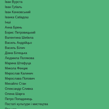
Іван Вурста
Іван Губаль
Іван Качковський
Іванка Сабадош
Інші
Анна Брень
Борис Петровицький
Валентина Шебела
Василь Андрійцьо
Василь Білич
Діана Білецька
Людмила Полякова
Марина Штефуца
Микола Фенцик
Мирослав Калинич
Мирослава Попович
Михайло Стан
Олександр Сливка
Олена Шарга
Петро Попадинець
Постаті культури і мистецтва