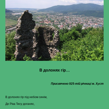
В долонях гір…
Присвячено 925-тій річниці м. Хуст
В долонях гір під небом синім,
Де Ріка Тису доганяє,