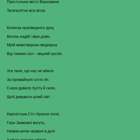
Престольне місто Верховини
Тисячолітнє всіх вітає.
Колиска прапведного духу,
Вогонь надій і віри дзвін,
Мрій животворних медовуха
Від темних сил – міцний заслін.
Усе лихе, що нас не вбило
За промайнулі сотні літ,
Снаги давало Хусту й сили,
Щоб дивувати цілий світ.
Карпатська Січ і Красне поле,
Гори Замкової могуть,
Немов нитки червоні в долі
У міста рідного цвітуть.