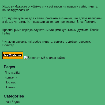
Якщо ви бажаєте опублікувати свої твори на нашому сайті, пишіть:
khustlit@yandex.ua
І ті, що пишуть не для слави, бажають визнання, що добре написали,
а ті, що читають їх, - похвали за те, що прочитали. Блез Паскаль
Красиві рими нерідко служать милицями кульгавим думкам. Генріх
Гейне
Читаючи авторів, які добре пишуть, звикають добре говорити.
Вольтер
Pages
Літстудійці
Контакти
Про нас
Новини
Categories
Іван Бедек