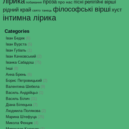
лірика
проза
релігійні вірші
пісні
про нас
побажання
філософські вірші
рідний край
хуст
свято
танець
інтимна лірика
Categories
Іван Бедек
(6)
Іван Вурста
(5)
Іван Губаль
(1)
Іван Качковський
(2)
Іванка Сабадош
(75)
Інші
(8)
Анна Брень
(6)
Борис Петровицький
(2)
Валентина Шебела
(9)
Василь Андрійцьо
(1)
Василь Білич
(11)
Діана Білецька
(7)
Людмила Полякова
(2)
Марина Штефуца
(25)
Микола Фенцик
(4)
Мирослав Калинич
(1)