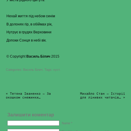
Нехай життя під небом синім
В долонях гір, в обіймах рік,
Нутрує в грудях Верховини
Допоки Сонця в небі вік.
© Copyright
Василь Білич
2015
Categories:
Василь Білич
.
Tags:
хуст
.
«
Тетяна Іваненко – За
Михайло Стан – Історії
окошком снежинки…
для лінивих читачів…
»
Залишити коментар
Name *