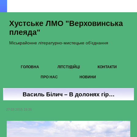
Хустське ЛМО "Верховинська
плеяда"
Міськрайонне літературно-мистецьке об’єднання
ГОЛОВНА
ЛІТСТУДІЙЦІ
КОНТАКТИ
ПРО НАС
НОВИНИ
Василь Білич – В долонях гір…
27.03.2015 15:36