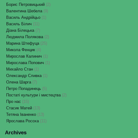
Борис Петровицький
(2)
Валентина Шебела
(9)
Василь Андрійцьо
(1)
Василь Білич
(11)
Діана Білецька
(7)
Людмила Полякова
(2)
Марина Штефуца
(25)
Микола Фенцик
(4)
Мирослав Калинич
(1)
Мирослава Попович
(1)
Михайло Стан
(1)
Олександр Сливка
(1)
Олена Шарга
(7)
Петро Попадинець
(5)
Постаті культури і мистецтва
(2)
Про нас
(15)
Стасик Матей
(13)
Тетяна Іваненко
(13)
Ярослава Росоха
(11)
Archives