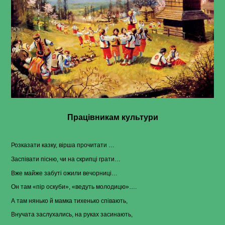
Працівникам культури
Розказати казку, вірша прочитати …
Заспівати пісню, чи на скрипці грати…
Вже майже забуті ожили вечорниці…
Он там «пір оскуби», «ведуть молодицю»….
А там нянько й мамка тихенько співають,
Внучата заслухались, на руках засинають,