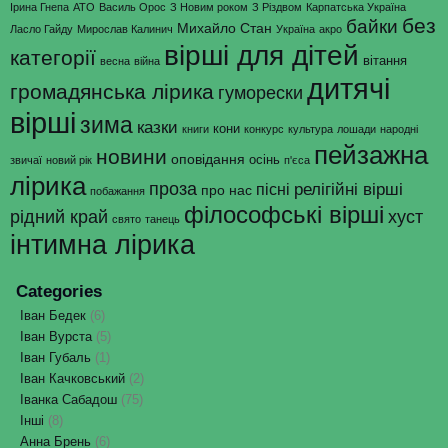
Ірина Гнепа
АТО
Василь Орос
З Новим роком
З Різдвом
Карпатська Україна
без
байки
Михайло Стан
Ласло Гайду
Мирослав Калинич
Україна
акро
вірші для дітей
категорії
вітання
весна
війна
дитячі
громадянська лірика
гуморески
вірші
зима
казки
кони
книги
конкурс
культура
лошади
народні
пейзажна
новини
оповідання
осінь
звичаї
новий рік
п'єса
лірика
проза
релігійні вірші
пісні
про нас
побажання
філософські вірші
рідний край
хуст
свято
танець
інтимна лірика
Categories
Іван Бедек
(6)
Іван Вурста
(5)
Іван Губаль
(1)
Іван Качковський
(2)
Іванка Сабадош
(75)
Інші
(8)
Анна Брень
(6)