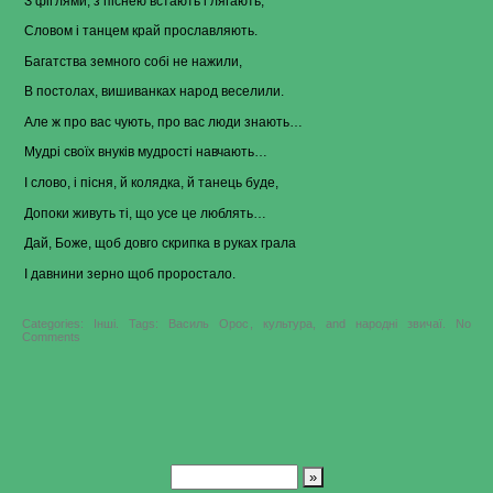
З фіґлями, з піснею встають і лягають,
Словом і танцем край прославляють.
Багатства земного собі не нажили,
В постолах, вишиванках народ веселили.
Але ж про вас чують, про вас люди знають…
Мудрі своїх внуків мудрості навчають…
І слово, і пісня, й колядка, й танець буде,
Допоки живуть ті, що усе це люблять…
Дай, Боже, щоб довго скрипка в руках грала
І давнини зерно щоб проростало.
Categories:
Інші
.
Tags:
Василь Орос
,
культура
, and
народні звичаї
.
No
on
Comments
Василь
Орос
–
Працівникам
культури