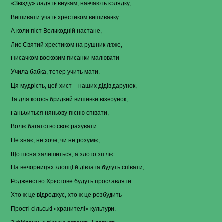
«Звізду» ладять внукам, навчають колядку,
Вишивати учать хрестиком вишиванку.
А коли піст Великодній настане,
Лис Святий хрестиком на рушник ляже,
Писачком восковим писанки малювати
Учила бабка, тепер учить мати.
Ця мудрість, цей хист – наших дідів дарунок,
Та для когось бридкий вишивки візерунок,
Ганьбиться няньову пісню співати,
Воліє багатство своє рахувати.
Не знає, не хоче, чи не розуміє,
Що пісня залишиться, а злото зітліє…
На вечорницях хлопці й дівчата будуть співати,
Родженство Христове будуть прославляти.
Хто ж це відроджує, хто ж це розбудить –
Прості сільські «хранителі» культури.