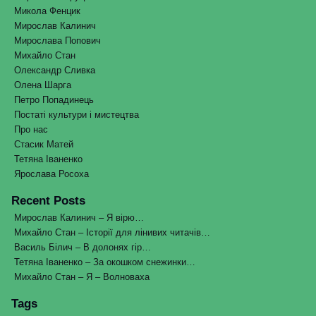
Микола Фенцик
Мирослав Калинич
Мирослава Попович
Михайло Стан
Олександр Сливка
Олена Шарга
Петро Попадинець
Постаті культури і мистецтва
Про нас
Стасик Матей
Тетяна Іваненко
Ярослава Росоха
Recent Posts
Мирослав Калинич – Я вірю…
Михайло Стан – Історії для лінивих читачів…
Василь Білич – В долонях гір…
Тетяна Іваненко – За окошком снежинки…
Михайло Стан – Я – Волноваха
Tags