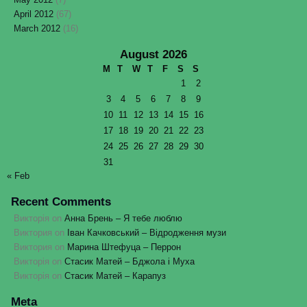
April 2012
(67)
March 2012
(16)
August 2026
M
T
W
T
F
S
S
1
2
3
4
5
6
7
8
9
10
11
12
13
14
15
16
17
18
19
20
21
22
23
24
25
26
27
28
29
30
31
« Feb
Recent Comments
Викторія
on
Анна Брень – Я тебе люблю
Виктория
on
Іван Качковський – Відродження музи
Виктория
on
Марина Штефуца – Перрон
Викторія
on
Стасик Матей – Бджола і Муха
Викторія
on
Стасик Матей – Карапуз
Meta