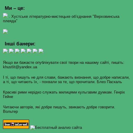
Ми – це:
. Хустське літературно-мистецьке об’єднання "Верховинська
плеяда"
Інші банери:
Якщо ви бажаєте опублікувати свої твори на нашому сайті, пишіть:
khustlit@yandex.ua
І ті, що пишуть не для слави, бажають визнання, що добре написали,
а ті, що читають їх, - похвали за те, що прочитали. Блез Паскаль
Красиві рими нерідко служать милицями кульгавим думкам. Генріх
Гейне
Читаючи авторів, які добре пишуть, звикають добре говорити.
Вольтер