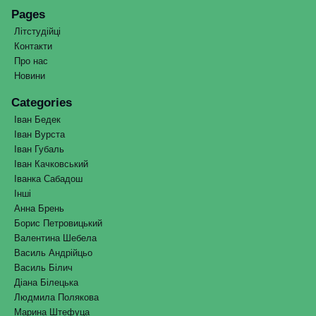
Pages
Літстудійці
Контакти
Про нас
Новини
Categories
Іван Бедек
Іван Вурста
Іван Губаль
Іван Качковський
Іванка Сабадош
Інші
Анна Брень
Борис Петровицький
Валентина Шебела
Василь Андрійцьо
Василь Білич
Діана Білецька
Людмила Полякова
Марина Штефуца